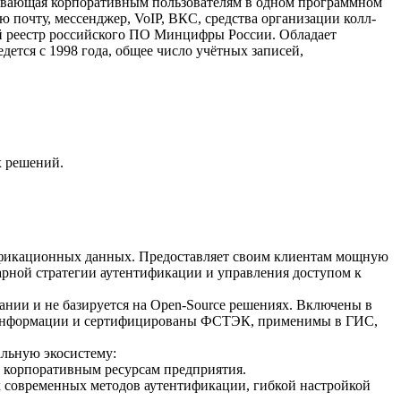
ивающая корпоративным пользователям в одном программном
почту, мессенджер, VoIP, ВКС, средства организации колл-
й реестр российского ПО Минцифры России. Обладает
ется с 1998 года, общее число учётных записей,
 решений.
тификационных данных. Предоставляет своим клиентам мощную
рной стратегии аутентификации и управления доступом к
ании и не базируется на Open-Source решениях. Включены в
и информации и сертифицированы ФСТЭК, применимы в ГИС,
альную экосистему:
 корпоративным ресурсам предприятия.
 современных методов аутентификации, гибкой настройкой