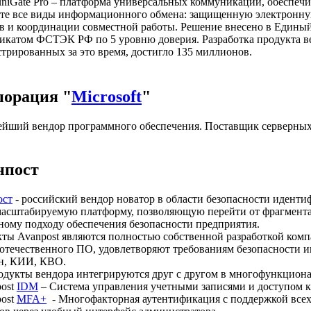
iGate Pro – платформа универсальных коммуникаций, обеспеч
те все виды информационного обмена: защищенную электронную 
в и координации совместной работы. Решение внесено в Едины
икатом ФСТЭК РФ по 5 уровню доверия. Разработка продукта вед
стрированных за это время, достигло 135 миллионов.
порация "
Microsoft
"
йший вендор программного обеспечения. Поставщик серверных
нпост
ост
- российский вендор новатор в области безопасности иден
масштабируемую платформу, позволяющую перейти от фрагмента
ному подходу обеспечения безопасности предприятия.
ты Avanpost являются полностью собственной разработкой комп
 отечественного ПО, удовлетворяют требованиям безопасност
, КИИ, КВО.
одукты вендора интегрируются друг с другом в многофункцион
ost
IDM
– Система управления учетными записями и доступом к
ost
MFA+
- Многофакторная аутентификация с поддержкой всех