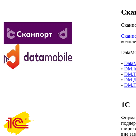
Ска
Сканп
Сканп
компле
DataMo
•
DataM
•
DM.In
•
DM.
•
DM.Д
•
DM.П
1C
Фирма 
поддер
широки
вне за