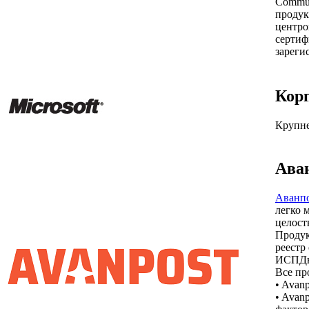
Commun
продук
центро
сертиф
зареги
Кор
Крупне
Ава
Аванп
легко 
целост
Продук
реестр
ИСПДн
Все пр
•
Avanp
•
Avanp