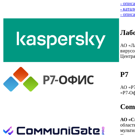
- опис
- ката
- опис
Лаб
АО «Ла
вирусо
Центра
Р7
АО «Р7
«Р7-Оф
Com
АО «С
област
мульти