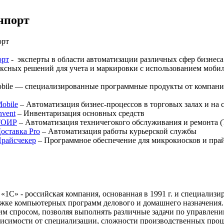
нпорт
орт
орт
- эксперты в области автоматизации различных сфер бизнеса
ксных решений для учета и маркировки с использованием моби
bile — специализированные программные продукты от компании
obile
– Автоматизация бизнес-процессов в торговых залах и на 
vent
– Инвентаризация основных средств
ТОИР
– Автоматизация техничегокого обслуживания и ремонта 
оставка Pro
– Автоматизация работы курьерской службы
райсчекер
– Программное обеспечение для микрокиосков и пра
«1С» - российская компания, основанная в 1991 г. и специализ
жке компьютерных программ делового и домашнего назначения.
м спросом, позволяя выполнять различные задачи по управлен
висимости от специализации, сложности производственных проце