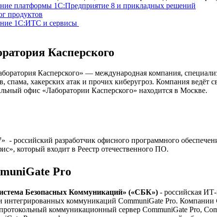
ание платформы 1С:Предприятие 8 и прикладных решений
лог продуктов
ание 1С:ИТС и сервисы
оратория Касперского
боратория Касперского» — международная компания, специали
в, спама, хакерских атак и прочих киберугроз. Компания ведёт с
льный офис «Лаборатории Касперского» находится в Москве.
» - российский разработчик офисного программного обеспечен
ис», который входит в Реестр отечественного ПО.
muniGate Pro
истема Безопасных Коммуникаций» («СБК»)
- российская ИТ
и интегрированных коммуникаций CommuniGate Pro. Компании 
протокольный коммуникационный сервер CommuniGate Pro, Comm