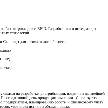
 на базе штрихкодов и RFID. Разработчики и интеграторы
льных технологий.
 Сканпорт для автоматизации бизнеса:
складах
(ТОиР)
йсчекеров
ирующаяся на разработке, дистрибьюции, издании и дальнейшей
 На сегодняшний день продукция компании 1С пользуется
ию предприятием, планированию работы и финансовому учету
ссов, уровня логистики и объема продаж.